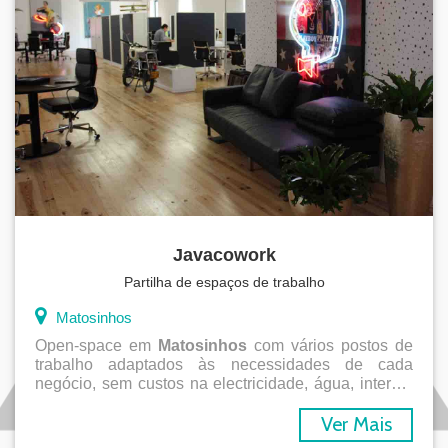
Javacowork
Partilha de espaços de trabalho
LOGICOMER
INVEST
Matosinhos
Open-space em
Matosinhos
com vários postos de
trabalho adaptados às necessidades de cada
negócio, sem custos na electricidade, água, internet
entre outros. Sem fidelização. Espaço com salas
Ver Mais
para reuniões, eventos e fitness.